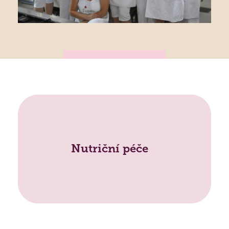
Lidé často hledají
Nutriční péče
Jak požádat o službu
Kontakty
Jak to u nás vypadá
Získané certifikace