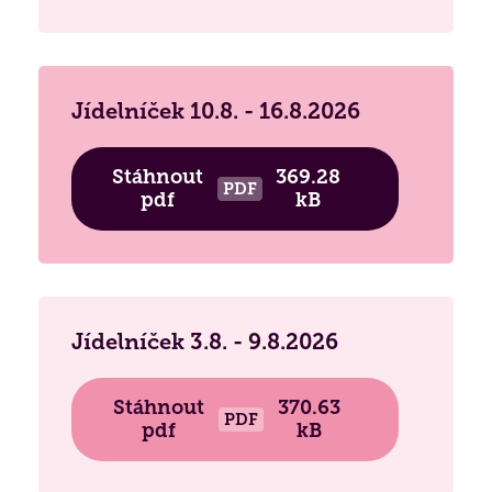
(
Praxe studentů
,
Dobrovolnictví
,
Naši
Kontaktní místo ČALS - testování paměti ›
podporovatelé
,
Přeprava seniorů
,
Reference
)
Biografická péče
Jídelníček
Získané certifikace
Jídelníček 10.8. - 16.8.2026
Paliativní péče
Projekty 2026
Nutriční péče
Poděkování
Stáhnout
369.28
PDF
pdf
kB
Duchovní péče
Bazální stimulace
Jídelníček 3.8. - 9.8.2026
Stáhnout
370.63
PDF
pdf
kB