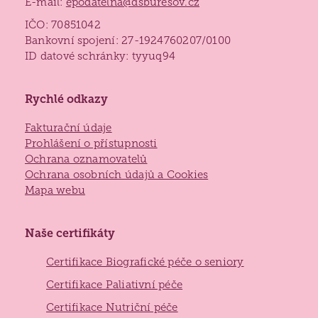
E-mail:
epodatelna@dsburesov.cz
IČO: 70851042
Bankovní spojení: 27-1924760207/0100
Lidé často hledají
ID datové schránky: tyyuq94
Jak požádat o službu
Kontakty
Rychlé odkazy
Jak to u nás vypadá
Fakturační údaje
Získané certifikace
Prohlášení o přístupnosti
Ochrana oznamovatelů
Ochrana osobních údajů a Cookies
Mapa webu
Naše certifikáty
Certifikace Biografické péče o seniory
Certifikace Paliativní péče
Certifikace Nutriční péče