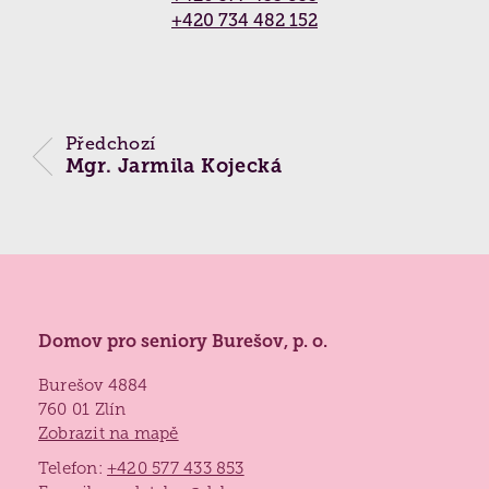
Partnerství a spolupráce
Vyhledávání
+420 734 482 152
(
Praxe studentů
,
Dobrovolnictví
,
Naši
Kontaktní místo ČALS - testování paměti ›
podporovatelé
,
Přeprava seniorů
,
Reference
)
Biografická péče
Jídelníček
Získané certifikace
Předchozí
Paliativní péče
Projekty 2026
Mgr. Jarmila Kojecká
Nutriční péče
Poděkování
Duchovní péče
Bazální stimulace
Domov pro seniory Burešov, p. o.
Burešov 4884
760 01 Zlín
Zobrazit na mapě
Telefon:
+420 577 433 853