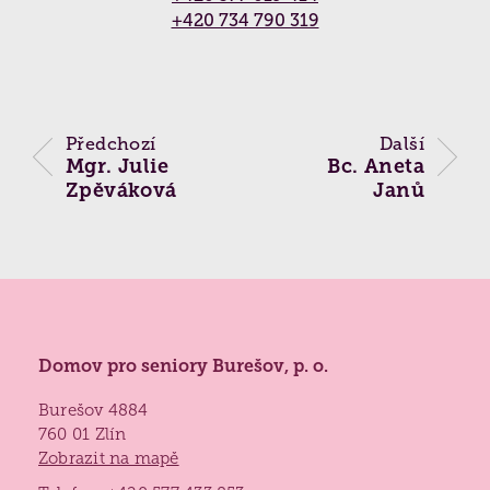
Partnerství a spolupráce
Vyhledávání
+420 734 790 319
(
Praxe studentů
,
Dobrovolnictví
,
Naši
Kontaktní místo ČALS - testování paměti ›
podporovatelé
,
Přeprava seniorů
,
Reference
)
Biografická péče
Jídelníček
Získané certifikace
Předchozí
Další
Paliativní péče
Projekty 2026
Mgr. Julie
Bc. Aneta
Zpěváková
Janů
Nutriční péče
Poděkování
Duchovní péče
Bazální stimulace
Domov pro seniory Burešov, p. o.
Burešov 4884
760 01 Zlín
Zobrazit na mapě