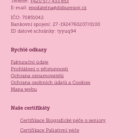
Telefon:
+420 577 433 853
E-mail:
epodatelna@dsburesov.cz
Lidé často hledají
IČO: 70851042
Bankovní spojení: 27-1924760207/0100
Jak požádat o službu
ID datové schránky: tyyuq94
Kontakty
Jak to u nás vypadá
Rychlé odkazy
Získané certifikace
Fakturační údaje
Prohlášení o přístupnosti
Ochrana oznamovatelů
Ochrana osobních údajů a Cookies
Mapa webu
Naše certifikáty
Certifikace Biografické péče o seniory
Certifikace Paliativní péče