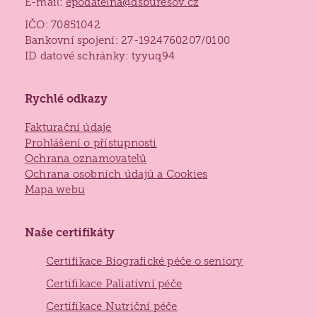
E-mail:
epodatelna@dsburesov.cz
IČO: 70851042
Lidé často hledají
Bankovní spojení: 27-1924760207/0100
ID datové schránky: tyyuq94
Jak požádat o službu
Kontakty
Jak to u nás vypadá
Rychlé odkazy
Získané certifikace
Fakturační údaje
Prohlášení o přístupnosti
Ochrana oznamovatelů
Ochrana osobních údajů a Cookies
Mapa webu
Naše certifikáty
Certifikace Biografické péče o seniory
Certifikace Paliativní péče
Certifikace Nutriční péče