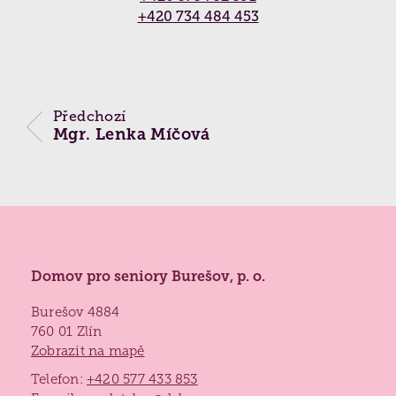
Partnerství a spolupráce
Vyhledávání
+420 734 484 453
(
Praxe studentů
,
Dobrovolnictví
,
Naši
Kontaktní místo ČALS - testování paměti ›
podporovatelé
,
Přeprava seniorů
,
Reference
)
Biografická péče
Jídelníček
Získané certifikace
Předchozí
Paliativní péče
Projekty 2026
Mgr. Lenka Míčová
Nutriční péče
Poděkování
Duchovní péče
Bazální stimulace
Domov pro seniory Burešov, p. o.
Burešov 4884
760 01 Zlín
Zobrazit na mapě
Telefon:
+420 577 433 853