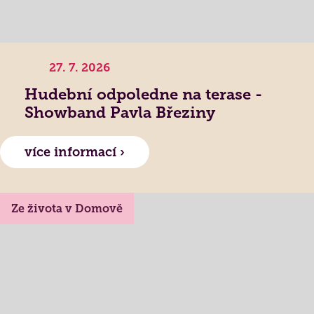
Jak požádat o službu
Kontakty
Jak to u nás vypadá
27. 7. 2026
Získané certifikace
Hudební odpoledne na terase -
Showband Pavla Březiny
více informací ›
Ze života v Domově