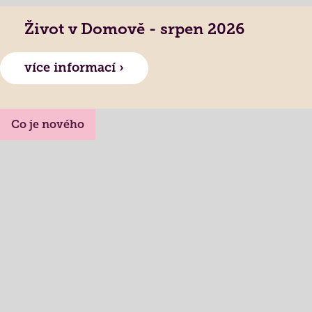
Jak to u nás vypadá
Získané certifikace
Život v Domově - srpen 2026
více informací ›
Co je nového