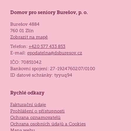
Domov pro seniory Burešov, p. o.
Burešov 4884
760 01 Zlín
Zobrazit na mapě
Telefon:
+420 577 433 853
E-mail:
epodatelna@dsburesov.cz
IČO: 70851042
Bankovní spojení: 27-1924760207/0100
ID datové schránky: tyyuq94
Rychlé odkazy
Fakturační údaje
Prohlášení o přístupnosti
Ochrana oznamovatelů
Ochrana osobních údajů a Cookies
Mapa webu