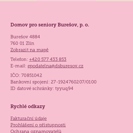
Domov pro seniory Burešov, p. o.
Burešov 4884
760 01 Zlín
Zobrazit na mapě
Telefon:
+420 577 433 853
E-mail:
epodatelna@dsburesov.cz
IČO: 70851042
Bankovní spojení: 27-1924760207/0100
ID datové schránky: tyyuq94
Rychlé odkazy
Fakturační údaje
Prohlášení o přístupnosti
Ochrana oznamovatelů