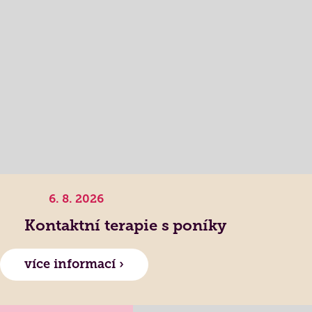
6. 8. 2026
Kontaktní terapie s poníky
Lidé často hledají
více informací ›
Jak požádat o službu
Kontakty