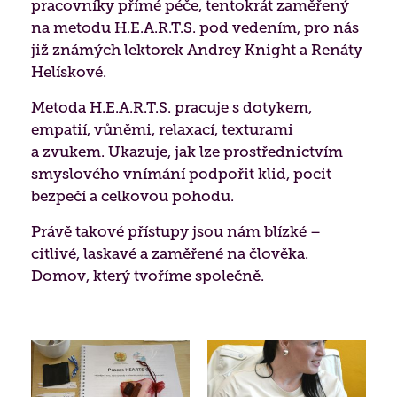
Biografická péče
pracovníky přímé péče, tentokrát zaměřený
Jídelníček
Získané certifikace
na metodu H.E.A.R.T.S. pod vedením, pro nás
Paliativní péče
již známých lektorek Andrey Knight a Renáty
Projekty 2026
Helískové.
Nutriční péče
Poděkování
Metoda H.E.A.R.T.S. pracuje s dotykem,
Duchovní péče
empatií, vůněmi, relaxací, texturami
a zvukem. Ukazuje, jak lze prostřednictvím
Bazální stimulace
smyslového vnímání podpořit klid, pocit
bezpečí a celkovou pohodu.
Právě takové přístupy jsou nám blízké –
citlivé, laskavé a zaměřené na člověka.
Domov, který tvoříme společně.