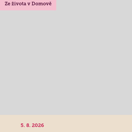
Ze života v Domově
Jak to u nás vypadá
Získané certifikace
5. 8. 2026