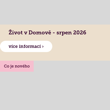
Jak požádat o službu
Kontakty
Jak to u nás vypadá
Získané certifikace
Život v Domově - srpen 2026
více informací ›
Co je nového