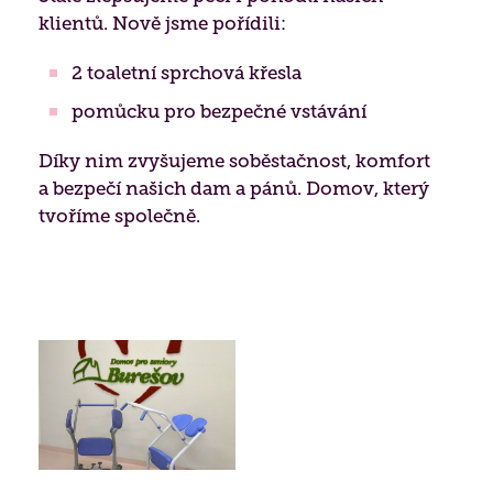
klientů. Nově jsme pořídili:
Biografická péče
Jídelníček
Získané certifikace
2 toaletní sprchová křesla
Paliativní péče
Projekty 2026
pomůcku pro bezpečné vstávání
Nutriční péče
Poděkování
Díky nim zvyšujeme soběstačnost, komfort
Duchovní péče
a bezpečí našich dam a pánů. Domov, který
tvoříme společně.
Bazální stimulace