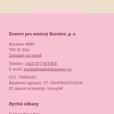
Domov pro seniory Burešov, p. o.
Burešov 4884
760 01 Zlín
Zobrazit na mapě
Telefon:
+420 577 433 853
E-mail:
epodatelna@dsburesov.cz
IČO: 70851042
Bankovní spojení: 27-1924760207/0100
ID datové schránky: tyyuq94
Rychlé odkazy