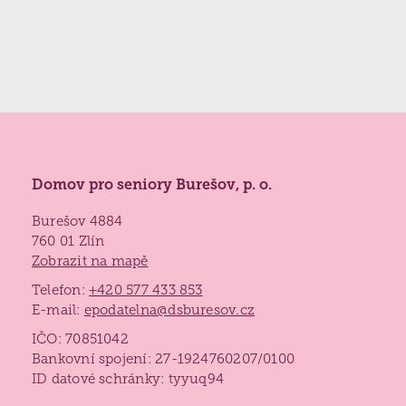
Partnerství a spolupráce
Vyhledávání
(
Praxe studentů
,
Dobrovolnictví
,
Naši
Kontaktní místo ČALS - testování paměti ›
podporovatelé
,
Přeprava seniorů
,
Reference
)
Biografická péče
Jídelníček
Získané certifikace
Paliativní péče
Projekty 2026
Nutriční péče
Poděkování
Domov pro seniory Burešov, p. o.
Duchovní péče
Burešov 4884
760 01 Zlín
Bazální stimulace
Zobrazit na mapě
Telefon:
+420 577 433 853
E-mail:
epodatelna@dsburesov.cz
IČO: 70851042
Bankovní spojení: 27-1924760207/0100
ID datové schránky: tyyuq94
Lidé často hledají