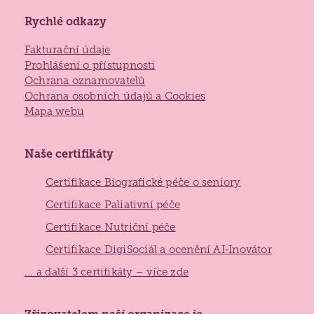
Rychlé odkazy
Jak požádat o službu
Kontakty
Fakturační údaje
Jak to u nás vypadá
Prohlášení o přístupnosti
Ochrana oznamovatelů
Získané certifikace
Ochrana osobních údajů a Cookies
Mapa webu
Naše certifikáty
Certifikace Biografické péče o seniory
Certifikace Paliativní péče
Certifikace Nutriční péče
Certifikace DigiSociál a ocenění AI‑Inovátor
... a další 3 certifikáty – více zde
Zlínský