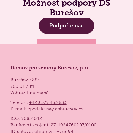
Možnost podpory DS
Burešov
Podpořte nás
Lidé často hledají
Domov pro seniory Burešov, p. o.
Jak požádat o službu
Burešov 4884
760 01 Zlín
Kontakty
Zobrazit na mapě
Jak to u nás vypadá
Telefon:
+420 577 433 853
Získané certifikace
E-mail:
epodatelna@dsburesov.cz
IČO: 70851042
Bankovní spojení: 27-1924760207/0100
ID datové schránky: tyyuq94