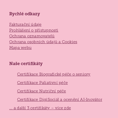
Lidé často hledají
Jak požádat o službu
Rychlé odkazy
Kontakty
Fakturační údaje
Jak to u nás vypadá
Prohlášení o přístupnosti
Získané certifikace
Ochrana oznamovatelů
Ochrana osobních údajů a Cookies
Mapa webu
Naše certifikáty
Certifikace Biografické péče o seniory
Certifikace Paliativní péče
Certifikace Nutriční péče
Certifikace DigiSociál a ocenění AI‑Inovátor
... a další 3 certifikáty – více zde