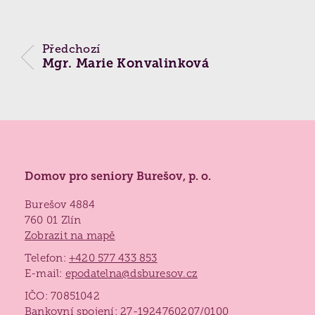
Partnerství a spolupráce
Vyhledávání
(
Praxe studentů
,
Dobrovolnictví
,
Naši
Kontaktní místo ČALS - testování paměti ›
podporovatelé
,
Přeprava seniorů
,
Reference
)
Předchozí
Biografická péče
Mgr. Marie Konvalinková
Jídelníček
Získané certifikace
Paliativní péče
Projekty 2026
Nutriční péče
Poděkování
Duchovní péče
Domov pro seniory Burešov, p. o.
Bazální stimulace
Burešov 4884
760 01 Zlín
Zobrazit na mapě
Telefon:
+420 577 433 853
E-mail:
epodatelna@dsburesov.cz
IČO: 70851042
Bankovní spojení: 27-1924760207/0100