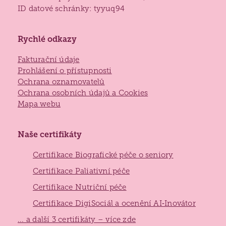
Lidé často hledají
ID datové schránky: tyyuq94
Jak požádat o službu
Rychlé odkazy
Kontakty
Jak to u nás vypadá
Fakturační údaje
Získané certifikace
Prohlášení o přístupnosti
Ochrana oznamovatelů
Ochrana osobních údajů a Cookies
Mapa webu
Naše certifikáty
Certifikace Biografické péče o seniory
Certifikace Paliativní péče
Certifikace Nutriční péče
Certifikace DigiSociál a ocenění AI‑Inovátor
... a další 3 certifikáty – více zde