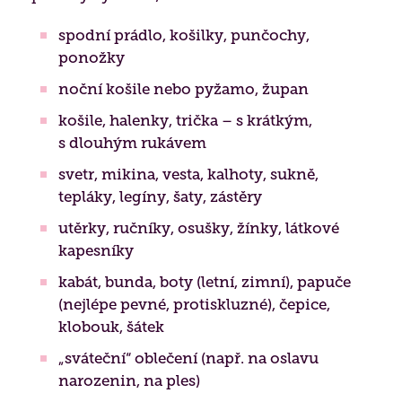
spodní prádlo, košilky, punčochy,
ponožky
noční košile nebo pyžamo, župan
košile, halenky, trička – s krátkým,
s dlouhým rukávem
svetr, mikina, vesta, kalhoty, sukně,
tepláky, legíny, šaty, zástěry
utěrky, ručníky, osušky, žínky, látkové
kapesníky
kabát, bunda, boty (letní, zimní), papuče
(nejlépe pevné, protiskluzné), čepice,
klobouk, šátek
Lidé často hledají
„sváteční“ oblečení (např. na oslavu
Jak požádat o službu
narozenin, na ples)
Kontakty