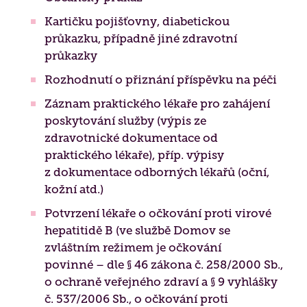
Biografická péče
Kartičku pojišťovny, diabetickou
Jídelníček
Získané certifikace
průkazku, případně jiné zdravotní
Paliativní péče
průkazky
Projekty 2026
Rozhodnutí o přiznání příspěvku na péči
Nutriční péče
Poděkování
Záznam praktického lékaře pro zahájení
Duchovní péče
poskytování služby (výpis ze
zdravotnické dokumentace od
Bazální stimulace
praktického lékaře), příp. výpisy
z dokumentace odborných lékařů (oční,
kožní atd.)
Potvrzení lékaře o očkování proti virové
hepatitidě B (ve službě Domov se
zvláštním režimem je očkování
povinné – dle § 46 zákona č. 258/2000 Sb.,
o ochraně veřejného zdraví a § 9 vyhlášky
č. 537/2006 Sb., o očkování proti