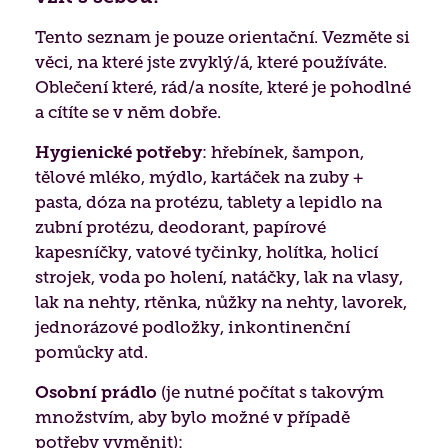
Tento seznam je pouze orientační. Vezměte si
věci, na které jste zvyklý/á, které používáte.
Oblečení které, rád/a nosíte, které je pohodlné
a cítíte se v něm dobře.
Hygienické potřeby
: hřebínek, šampon,
tělové mléko, mýdlo, kartáček na zuby +
pasta, dóza na protézu, tablety a lepidlo na
zubní protézu, deodorant, papírové
kapesníčky, vatové tyčinky, holítka, holicí
strojek, voda po holení, natáčky, lak na vlasy,
lak na nehty, rtěnka, nůžky na nehty, lavorek,
jednorázové podložky, inkontinenční
pomůcky atd.
Osobní prádlo
(je nutné počítat s takovým
množstvím, aby bylo možné v případě
potřeby vyměnit):