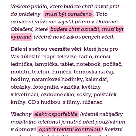
Veškeré prádlo, které budete chtít dávat prát
Jak to u nás vypadá
do prádelny,
musí být označeno
. Toto
Získané certifikace
označení můžeme zajistit přímo v Domově.
Oblečení, které
budete chtít označit, musí být
vyprané
(včetně nově zakoupených věcí).
Dále si s sebou vezměte věc
i, které jsou pro
Vás důležité: např. televize, rádio, menší
lednička, lampička, tablet, notebook, počítač,
mobilní telefon; hrníček, termoska na čaj,
hodiny, náramkové hodinky, kalendář,
obrázky, fotografie, vázička, květiny
v květináči, ozdobné sklo, sošky, polštářek,
knihy, CD s hudbou, s filmy, růženec.
Všechny
elektrospotřebiče
(včetně nabíječky
mobilního telefonu) je nutné před používáním
v domově
opatřit revizní kontrolou
! Revizní