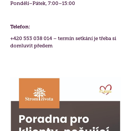
Pondělí–Pátek, 7:00–15:00
(
Praxe studentů
,
Dobrovolnictví
,
Naši
Kontaktní místo ČALS - testování paměti ›
podporovatelé
,
Přeprava seniorů
,
Reference
)
Biografická péče
Jídelníček
Získané certifikace
Telefon:
Paliativní péče
Projekty 2026
+420 553 038 014 – termín setkání je třeba si
domluvit předem
Nutriční péče
Poděkování
Duchovní péče
Bazální stimulace