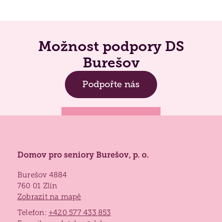
Lidé často hledají
Jak požádat o službu
Možnost podpory DS
Kontakty
Burešov
Jak to u nás vypadá
Získané certifikace
Podpořte nás
Domov pro seniory Burešov, p. o.
Burešov 4884
760 01 Zlín
Zobrazit na mapě
Telefon:
+420 577 433 853